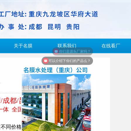
关于名膜
联系我们
在线看厂
可以介绍下你们的产品么？
备
成都/昆明/贵阳
全国热线：13883759544
置不同价格不同