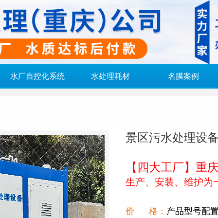
水厂自控化系统
水处理耗材
名膜案例
景区污水处理设
【四大工厂】重庆/
生产、安装、维护为一体 
价 格：
产品型号配